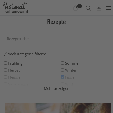
0
Rezepte
Warenkorb
Es befinden sich keine Produkte im Warenkorb.
Jetzt einkaufen
Nach Kategorie filtern:
Frühling
Sommer
Herbst
Winter
Fleisch
Fisch
Vegetarisch
Wild
Mehr anzeigen
Grillen
Deftig
Salat
Suppe
Süß
Backen
Drinks
Eis