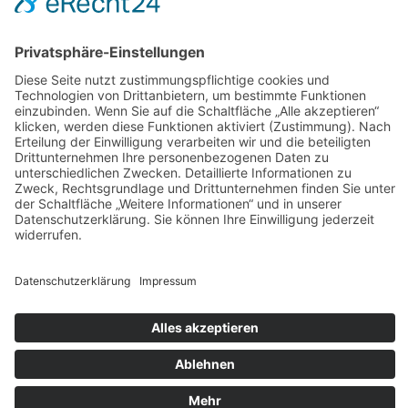
AGB
Widerrufsbelehrung
Bankdaten
© 2026 Tietge GmbH, Wilhelmstraße 31, 77654 Offenburg – Alle Rechte
vorbehalten. *Preisangaben inkl. gesetzl. MwSt. und zzgl.
Versandkosten.