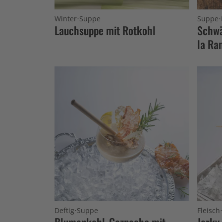
·
·
Winter
Suppe
Suppe
Lauchsuppe mit Rotkohl
Schwä
la Ra
·
Deftig
Suppe
Fleisch
Blumenkohl-Gazpacho mit
Jerky