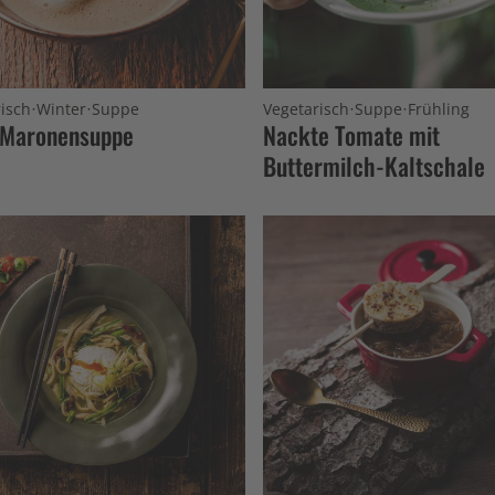
·
·
·
·
isch
Winter
Suppe
Vegetarisch
Suppe
Frühling
 Maronensuppe
Nackte Tomate mit
Buttermilch-Kaltschale