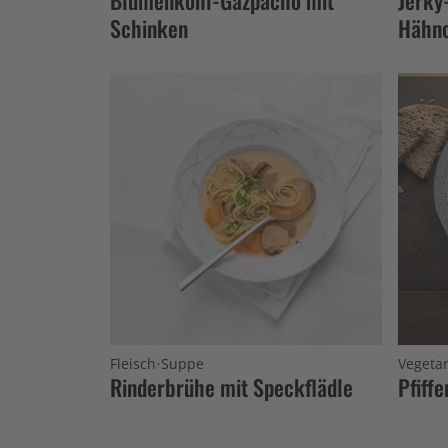
Schinken
Hähn
·
Fleisch
Suppe
Vegetar
Rinderbrühe mit Speckflädle
Pfiff