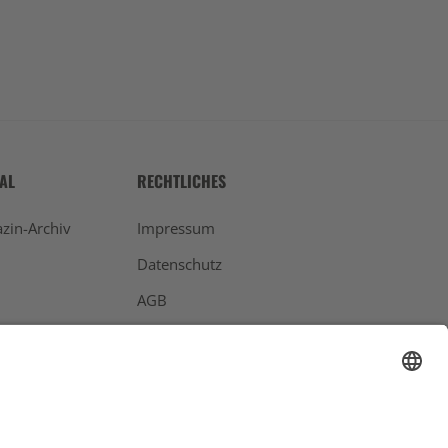
TAL
RECHTLICHES
zin-Archiv
Impressum
Datenschutz
AGB
Widerrufsbelehrung
Bankdaten