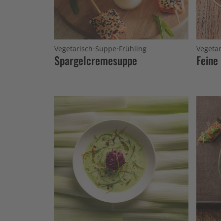
·
·
Vegetarisch
Suppe
Frühling
Vegetar
Spargelcremesuppe
Feine