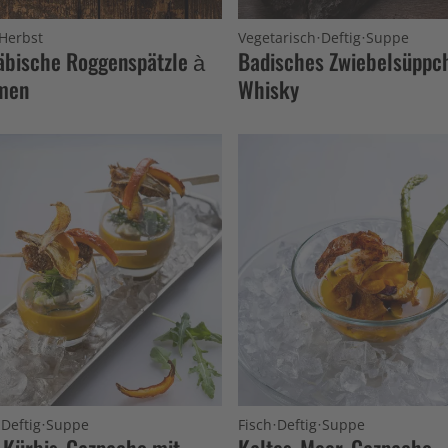
·
·
Herbst
Vegetarisch
Deftig
Suppe
bische Roggenspätzle à
Badisches Zwiebelsüppc
men
Whisky
·
·
·
·
Deftig
Suppe
Fisch
Deftig
Suppe
-Kürbis-Gazpacho mit
Kaltes-Meer-Gazpacho