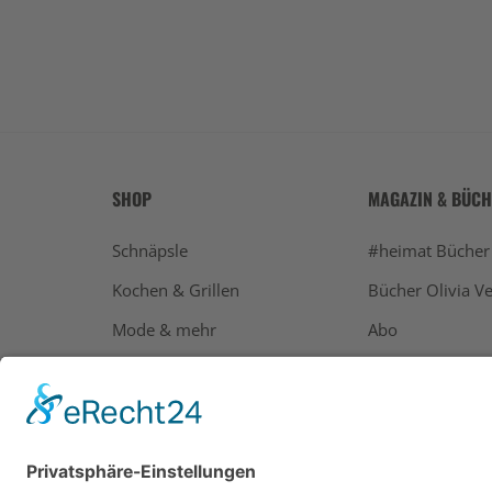
SHOP
MAGAZIN & BÜC
Schnäpsle
#heimat Bücher
Kochen & Grillen
Bücher Olivia Ve
Mode & mehr
Abo
Geschenke
Bücher
Alle Ausgaben