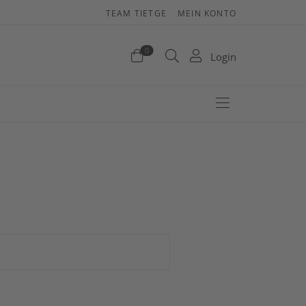
TEAM TIETGE
MEIN KONTO
enkorb
0
Login
efinden sich keine Produkte im Warenkorb.
Jetzt einkaufen