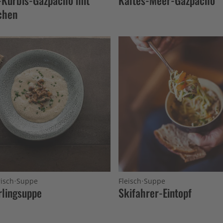
chen
·
·
isch
Suppe
Fleisch
Suppe
erlingsuppe
Skifahrer-Eintopf