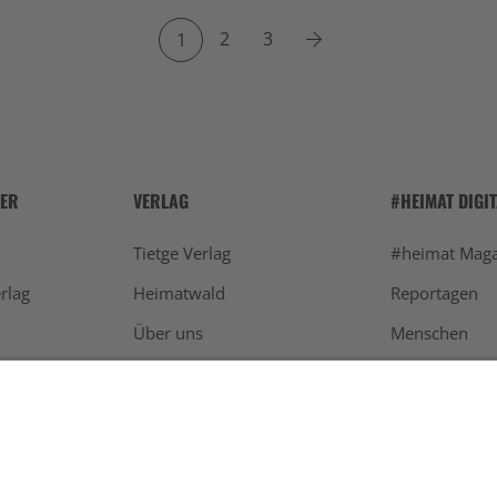
2
3
1
HER
VERLAG
#HEIMAT DIGI
Tietge Verlag
#heimat Maga
rlag
Heimatwald
Reportagen
Über uns
Menschen
Werben
Schwarzwald
Newsletter
Aktuelles
Kontakt
Restaurants
Die Agentur hinter #heimat
Rezepte