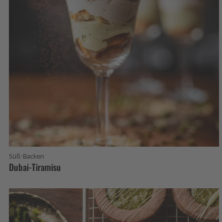
·
Süß
Backen
Dubai-Tiramisu