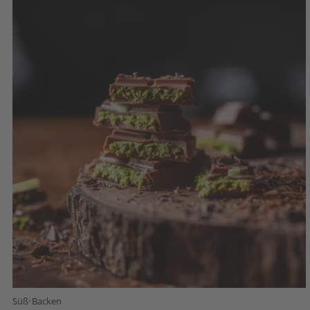
·
Süß
Backen