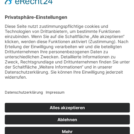
AGB
Widerrufsbelehrung
Bankdaten
© 2026 Tietge GmbH, Wilhelmstraße 31, 77654 Offenburg – Alle Rechte
vorbehalten. *Preisangaben inkl. gesetzl. MwSt. und zzgl.
Versandkosten.