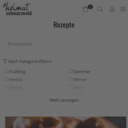
0
Rezepte
Warenkorb
Es befinden sich keine Produkte im Warenkorb.
Jetzt einkaufen
Nach Kategorie filtern:
Frühling
Sommer
Herbst
Winter
Fleisch
Fisch
Vegetarisch
Wild
Mehr anzeigen
Grillen
Deftig
Salat
Suppe
Süß
Backen
Drinks
Eis