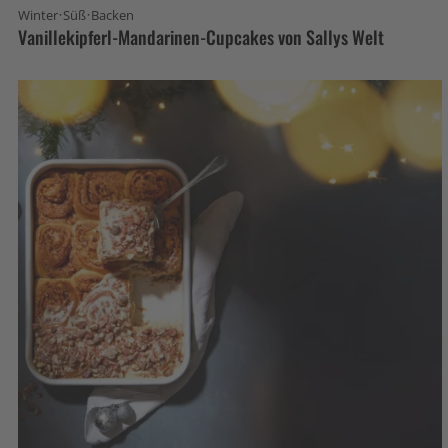
·
·
Winter
Süß
Backen
Vanillekipferl-Mandarinen-Cupcakes von Sallys Welt