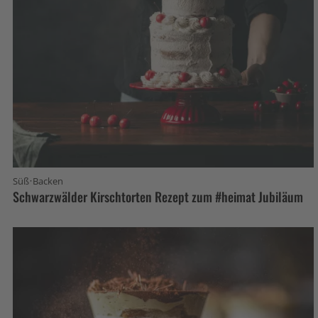
·
Süß
Backen
Schwarzwälder Kirschtorten Rezept zum #heimat Jubiläum