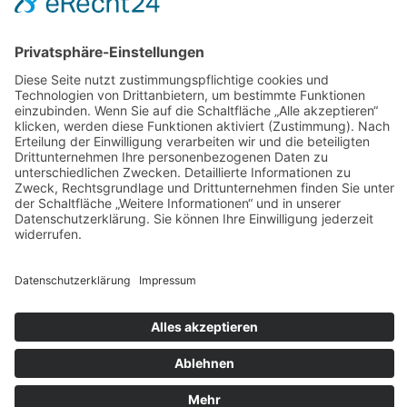
AGB
Widerrufsbelehrung
Bankdaten
© 2026 Tietge GmbH, Wilhelmstraße 31, 77654 Offenburg – Alle Rechte
vorbehalten. *Preisangaben inkl. gesetzl. MwSt. und zzgl.
Versandkosten.