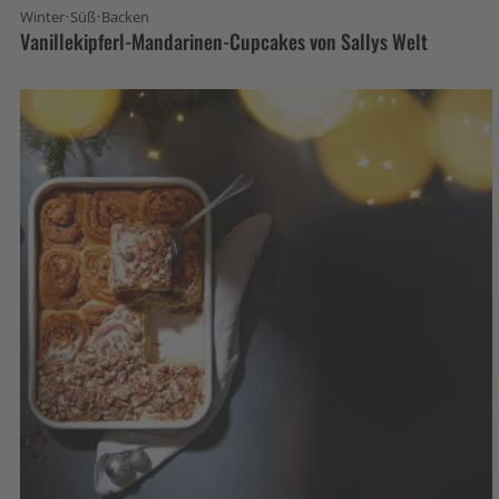
·
·
Winter
Süß
Backen
Vanillekipferl-Mandarinen-Cupcakes von Sallys Welt