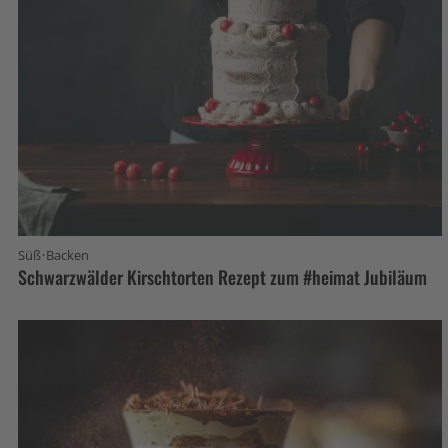
·
Süß
Backen
Schwarzwälder Kirschtorten Rezept zum #heimat Jubiläum