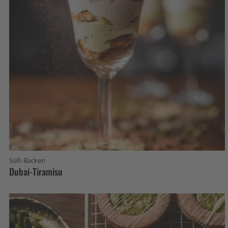
·
Süß
Backen
Dubai-Tiramisu