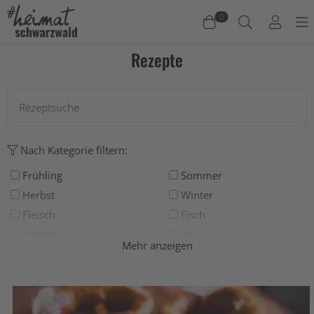
0
Rezepte
Warenkorb
Es befinden sich keine Produkte im Warenkorb.
Jetzt einkaufen
Nach Kategorie filtern:
Frühling
Sommer
Herbst
Winter
Fleisch
Fisch
Vegetarisch
Wild
Mehr anzeigen
Grillen
Deftig
Salat
Suppe
Süß
Backen
Drinks
Eis