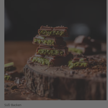
·
Süß
Backen