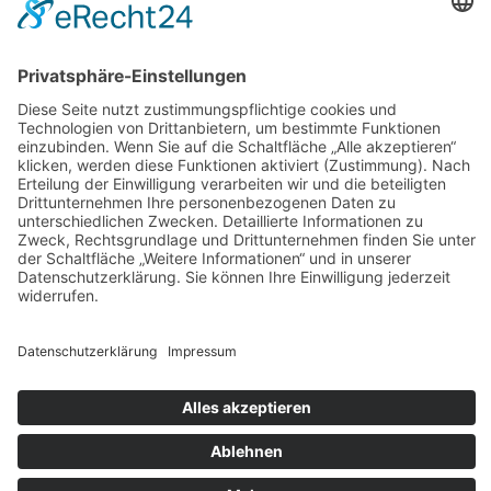
Datenschutz
AGB
Widerrufsbelehrung
Bankdaten
© 2026 Tietge GmbH, Wilhelmstraße 31, 77654 Offenburg – Alle Rechte
vorbehalten. *Preisangaben inkl. gesetzl. MwSt. und zzgl.
Versandkosten.