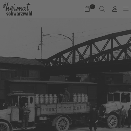
0
Warenkorb
Es befinden sich keine Produkte im Warenkorb.
Jetzt einkaufen