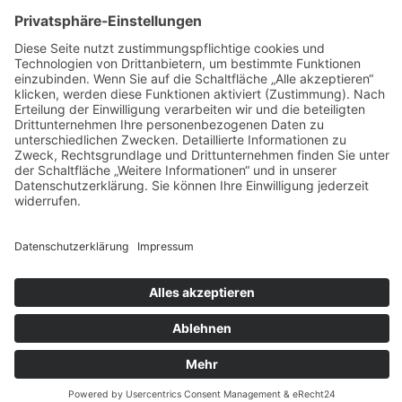
Widerrufsbelehrung
Bankdaten
© 2026 Tietge GmbH, Wilhelmstraße 31, 77654 Offenburg – Alle Rechte
vorbehalten. *Preisangaben inkl. gesetzl. MwSt. und zzgl.
Versandkosten.