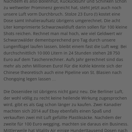
Nachdem es also Bollenhut, Kuckucksuhr und Schinken schon
zu weltweiter Prominenz gereicht hat, steht jetzt auch noch
unsere Luft vorm Durchbruch. Stolze 23 Euro (!) kostet eine
Dose samt Inhalieraufsatz übrigens umgerechnet. Die acht
Liter komprimierte Schwarzwaldluft darin sollen für 100 kleine
Shots reichen. Rechnet man mal hoch, wie viel Geldwert wir
Schwarzwälder dementsprechend pro Tag durch unsere
Lungenflügel laufen lassen, bleibt einem fast die Luft weg: Bei
durchschnittlich 10 000 Litern in 24 Stunden stehen 28 750
Euro auf dem Taschenrechner. Aufs Jahr gerechnet sind das
mehr als zehn Millionen Euro! Für die Kohle könnte sich der
Chinese theoretisch auch eine Pipeline von St. Blasien nach
Chongqing legen lassen …
Die Dosenidee ist übrigens nicht ganz neu. Die Berliner Luft,
der wohl völlig zu recht keine heilende Wirkung zugesprochen
wird, gibt es als Gag schon länger zu kaufen. Zwei Kanadier
machten sich 2014 auf Ebay ebenfalls einen Spaß und
verkauften zwei mit Luft gefüllte Plastiksäcke. Nachdem der
zweite für 100 Euro wegging, machten sie daraus ein Business.
Mittlerweile hat Vitality Air einige Hunderttausend Dosen nach