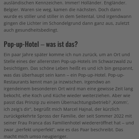
ausländischen Kennzeichen. Immer! Holländer. Engländer.
Belgier. Waren sie weg, kamen die nächsten. Doch dann
wurde es stiller und stiller in dem Seitental. Und irgendwann
gingen die Lichter im Schondelgrund dann ganz aus, zuletzt
auch gesundheitsbedingt.
Pop-up-Hotel – was ist das?
Ein paar Jahre später komme ich nun zurück, um an Ort und
Stelle eines der allerersten Pop-up-Hotels im Schwarzwald zu
besichtigen. Das schöne Leben heißt es und ich bin gespannt,
was das überhaupt sein kann – ein Pop-up-Hotel. Pop-up-
Restaurants kennt man ja inzwischen. Irgendwo an
irgendeinem besonderen Ort wird man eine gewisse Zeit lang
bekocht, ehe Koch und Küche wieder weiterziehen. Aber wie
passt das Prinzip zu einem Übernachtungsbetrieb? „Komm’,
ich zeig’s dir“, begrüßt mich Marcel Hajnal, der kürzlich
zurückgekehrte Spross der Familie, der seit Sommer 2022 mit
seiner Frau Franca das Familienhotel wiedereröffnet hat – und
zwar „perfekt unperfekt“, wie es das Paar beschreibt. Das
macht mich umso neugieriger.