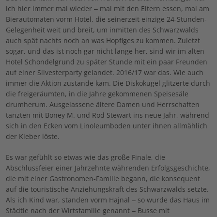
ich hier immer mal wieder – mal mit den Eltern essen, mal am
Bierautomaten vorm Hotel, die seinerzeit einzige 24-Stunden-
Gelegenheit weit und breit, um inmitten des Schwarzwalds
auch spät nachts noch an was Hopfiges zu kommen. Zuletzt
sogar, und das ist noch gar nicht lange her, sind wir im alten
Hotel Schondelgrund zu später Stunde mit ein paar Freunden
auf einer Silvesterparty gelandet. 2016/17 war das. Wie auch
immer die Aktion zustande kam. Die Diskokugel glitzerte durch
die freigeräumten, in die Jahre gekommenen Speisesäle
drumherum. Ausgelassene ältere Damen und Herrschaften
tanzten mit Boney M. und Rod Stewart ins neue Jahr, während
sich in den Ecken vom Linoleumboden unter ihnen allmählich
der Kleber löste.
Es war gefühlt so etwas wie das große Finale, die
Abschlussfeier einer Jahrzehnte währenden Erfolgsgeschichte,
die mit einer Gastronomen-Familie begann, die konsequent
auf die touristische Anziehungskraft des Schwarzwalds setzte.
Als ich Kind war, standen vorm Hajnal – so wurde das Haus im
Städtle nach der Wirtsfamilie genannt – Busse mit