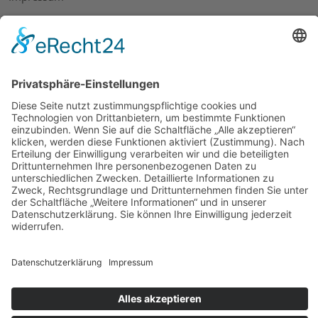
Datenschutz
AGB
Widerrufsbelehrung
Bankdaten
© 2026 Tietge GmbH, Wilhelmstraße 31, 77654 Offenburg – Alle Rechte
vorbehalten. *Preisangaben inkl. gesetzl. MwSt. und zzgl.
Versandkosten.