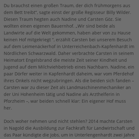
Du brauchst einen großen Traum, der dich frühmorgens aus
dem Bett treibt“, sagte einst der große Regisseur Billy Wilder.
Diesen Traum hegten auch Nadine und Carsten Göz. Sie
wollten einen eigenen Bauernhof. „Wir sind beide als
Landwirte auf die Welt gekommen, haben aber von zu Hause
keinen Hof mitgekriegt “, erzählt Carsten bei unserem Besuch
auf dem Leimenäckerhof in Unterreichenbach-Kapfenhardt im
Nördlichen Schwarzwald. Daher verbrachte Carsten in seinem
Heimatort Engelsbrand die meiste Zeit seiner Kindheit und
Jugend auf dem Milchviehbetrieb eines Nachbarn. Nadine, ein
paar Dörfer weiter in Kapfenhardt daheim, war vom Pferdehof
ihres Onkels nicht wegzubringen. Als die beiden sich fanden –
Carsten war zu dieser Zeit als Landmaschinenmechaniker an
der Uni Hohenheim tätig und Nadine als Arzthelferin in
Pforzheim –, war beiden schnell klar: Ein eigener Hof muss
her.
Doch woher nehmen und nicht stehlen? 2014 machte Carsten
in Nagold die Ausbildung zur Fachkraft für Landwirtschaft und
das Paar kündigte die Jobs, um in Unterlengenhardt zwei Jahre