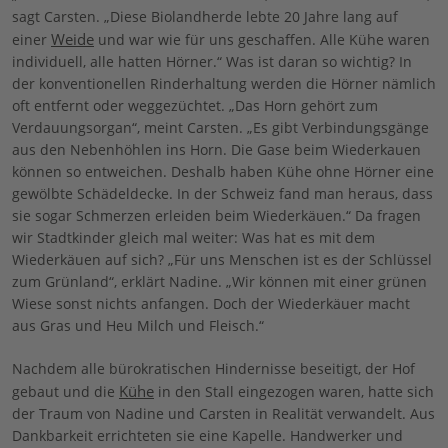
sagt Carsten. „Diese Biolandherde lebte 20 Jahre lang auf
Weide
einer
und war wie für uns geschaffen. Alle Kühe waren
individuell, alle hatten Hörner.“ Was ist daran so wichtig? In
der konventionellen Rinderhaltung werden die Hörner nämlich
oft entfernt oder weggezüchtet. „Das Horn gehört zum
Verdauungsorgan“, meint Carsten. „Es gibt Verbindungsgänge
aus den Nebenhöhlen ins Horn. Die Gase beim Wiederkauen
können so entweichen. Deshalb haben Kühe ohne Hörner eine
gewölbte Schädeldecke. In der Schweiz fand man heraus, dass
sie sogar Schmerzen erleiden beim Wiederkäuen.“ Da fragen
wir Stadtkinder gleich mal weiter: Was hat es mit dem
Wiederkäuen auf sich? „Für uns Menschen ist es der Schlüssel
zum Grünland“, erklärt Nadine. „Wir können mit einer grünen
Wiese sonst nichts anfangen. Doch der Wiederkäuer macht
aus Gras und Heu Milch und Fleisch.“
Nachdem alle bürokratischen Hindernisse beseitigt, der Hof
Kühe
gebaut und die
in den Stall eingezogen waren, hatte sich
der Traum von Nadine und Carsten in Realität verwandelt. Aus
Dankbarkeit errichteten sie eine Kapelle. Handwerker und