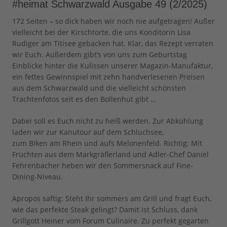
#heimat Schwarzwald Ausgabe 49 (2/2025)
172 Seiten – so dick haben wir noch nie aufgetragen! Außer
vielleicht bei der Kirschtorte, die uns Konditorin Lisa
Rudiger am Titisee gebacken hat. Klar, das Rezept verraten
wir Euch. Außerdem gibt’s von uns zum Geburtstag
Einblicke hinter die Kulissen unserer Magazin-Manufaktur,
ein fettes Gewinnspiel mit zehn handverlesenen Preisen
aus dem Schwarzwald und die vielleicht schönsten
Trachtenfotos seit es den Bollenhut gibt …
Dabei soll es Euch nicht zu heiß werden. Zur Abkühlung
laden wir zur Kanutour auf dem Schluchsee,
zum Biken am Rhein und aufs Melonenfeld. Richtig: Mit
Früchten aus dem Markgräflerland und Adler-Chef Daniel
Fehrenbacher heben wir den Sommersnack auf Fine-
Dining-Niveau.
Apropos saftig: Steht Ihr sommers am Grill und fragt Euch,
wie das perfekte Steak gelingt? Damit ist Schluss, dank
Grillgott Heiner vom Forum Culinaire. Zu perfekt gegarten