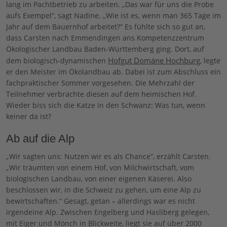
lang im Pachtbetrieb zu arbeiten. „Das war für uns die Probe
aufs Exempel“, sagt Nadine. „Wie ist es, wenn man 365 Tage im
Jahr auf dem Bauernhof arbeitet?“ Es fühlte sich so gut an,
dass Carsten nach Emmendingen ans Kompetenzzentrum
Ökologischer Landbau Baden-Württemberg ging. Dort, auf
Hofgut Domäne Hochburg
dem biologisch-dynamischen
, legte
er den Meister im Ökolandbau ab. Dabei ist zum Abschluss ein
fachpraktischer Sommer vorgesehen. Die Mehrzahl der
Teilnehmer verbrachte diesen auf dem heimischen Hof.
Wieder biss sich die Katze in den Schwanz: Was tun, wenn
keiner da ist?
Ab auf die Alp
„Wir sagten uns: Nutzen wir es als Chance“, erzählt Carsten.
„Wir träumten von einem Hof, von Milchwirtschaft, vom
biologischen Landbau, von einer eigenen Käserei. Also
beschlossen wir, in die Schweiz zu gehen, um eine Alp zu
bewirtschaften.“ Gesagt, getan – allerdings war es nicht
irgendeine Alp. Zwischen Engelberg und Hasliberg gelegen,
mit Eiger und Mönch in Blickweite, liegt sie auf über 2000