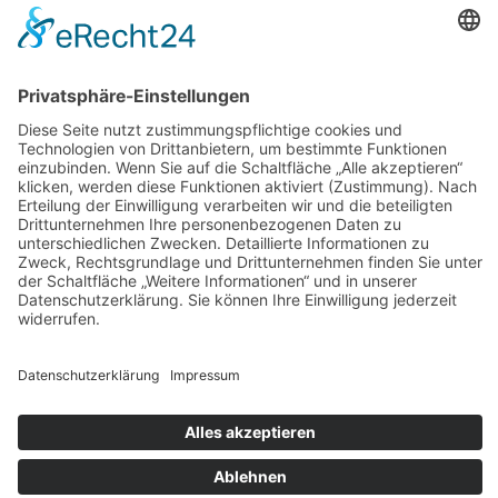
Datenschutz
AGB
Widerrufsbelehrung
Bankdaten
© 2026 Tietge GmbH, Wilhelmstraße 31, 77654 Offenburg – Alle Rechte
vorbehalten. *Preisangaben inkl. gesetzl. MwSt. und zzgl.
Versandkosten.