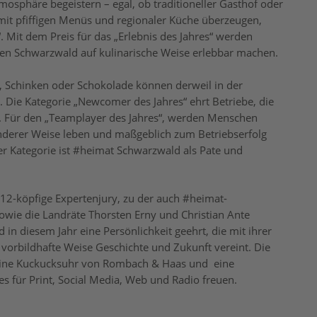
mosphäre begeistern – egal, ob traditioneller Gasthof oder
mit pfiffigen Menüs und regionaler Küche überzeugen,
. Mit dem Preis für das „Erlebnis des Jahres“ werden
den Schwarzwald auf kulinarische Weise erlebbar machen.
n, Schinken oder Schokolade können derweil in der
 Die Kategorie „Newcomer des Jahres“ ehrt Betriebe, die
n. Für den „Teamplayer des Jahres“, werden Menschen
onderer Weise leben und maßgeblich zum Betriebserfolg
ser Kategorie ist #heimat Schwarzwald als Pate und
12-köpfige Expertenjury, zu der auch #heimat-
owie die Landräte Thorsten Erny und Christian Ante
in diesem Jahr eine Persönlichkeit geehrt, die mit ihrer
vorbildhafte Weise Geschichte und Zukunft vereint. Die
eine Kuckucksuhr von Rombach & Haas und
eine
es für Print, Social Media, Web und Radio freuen.