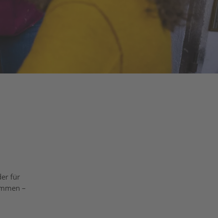
er für
immen –