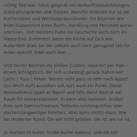
richtig Text war: Sätze, gespickt mit Herkunftsbezeichnungen,
Zubereitungsarten und Zutaten. Manche strotzten nur so vor
Küchenlatein und Wechselpräpositionen. Ein bisschen wie
beim Klappentext eines Buchs. Handlung und Personen waren
umrissen. Und meistens hatte die Geschichte auch noch ein
Happy End. Zumindest, wenn die Küche auf Zack war.
Außerdem blieb bei der Lektüre auch noch genügend Zeit für
einen Aperitif. Oder auch zwei …
Und heute? Reichen die bloßen Zutaten, separiert per Pipe –
einem Schrägstrich, der sich unbedingt gerade halten will:
Lachs | Yuzu | Pekan. Wenn’s nicht ganz so sehr nach Appell
(Iss! Mich! Auf!) aussehen soll, tut’s auch ein Punkt. Dieser
Minimalismus spart an Papier und Info, dafür lässt er viel
Raum für Interpretationen. Es kann alles kommen: Großes
Kino zum Dahinschmelzen, Texturen-Leistungsschau oder
sterbenslangweiliger Firlefanz. Alles kann, nichts muss. Wie
bei moderner Kunst. Die will nicht gefallen. Die ist, wie sie ist.
Ja: Kochen ist Kunst. Große Küche sowieso. Und die soll