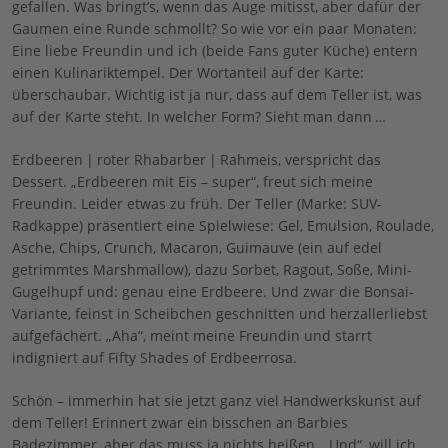
gefallen. Was bringt’s, wenn das Auge mitisst, aber dafür der
Gaumen eine Runde schmollt? So wie vor ein paar Monaten:
Eine liebe Freundin und ich (beide Fans guter Küche) entern
einen Kulinariktempel. Der Wortanteil auf der Karte:
überschaubar. Wichtig ist ja nur, dass auf dem Teller ist, was
auf der Karte steht. In welcher Form? Sieht man dann …
Erdbeeren | roter Rhabarber | Rahmeis, verspricht das
Dessert. „Erdbeeren mit Eis – super“, freut sich meine
Freundin. Leider etwas zu früh. Der Teller (Marke: SUV-
Radkappe) präsentiert eine Spielwiese: Gel, Emulsion, Roulade,
Asche, Chips, Crunch, Macaron, Guimauve (ein auf edel
getrimmtes Marshmallow), dazu Sorbet, Ragout, Soße, Mini-
Gugelhupf und: genau eine Erdbeere. Und zwar die Bonsai-
Variante, feinst in Scheibchen geschnitten und herzallerliebst
aufgefächert. „Aha“, meint meine Freundin und starrt
indigniert auf Fifty Shades of Erdbeerrosa.
Schön – immerhin hat sie jetzt ganz viel Handwerkskunst auf
dem Teller! Erinnert zwar ein bisschen an Barbies
Badezimmer, aber das muss ja nichts heißen. „Und“, will ich