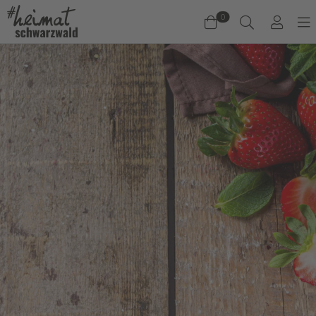
0
Warenkorb
Es befinden sich keine Produkte im Warenkorb.
Jetzt einkaufen