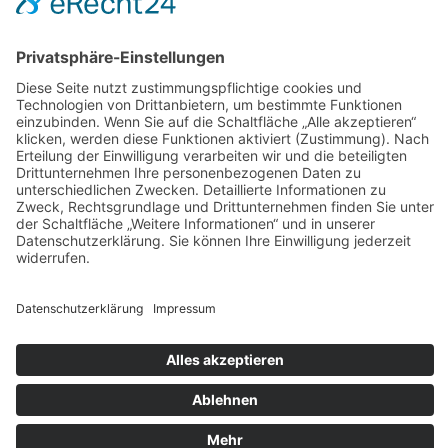
AGB
Widerrufsbelehrung
Bankdaten
© 2026 Tietge GmbH, Wilhelmstraße 31, 77654 Offenburg – Alle Rechte
vorbehalten. *Preisangaben inkl. gesetzl. MwSt. und zzgl.
Versandkosten.