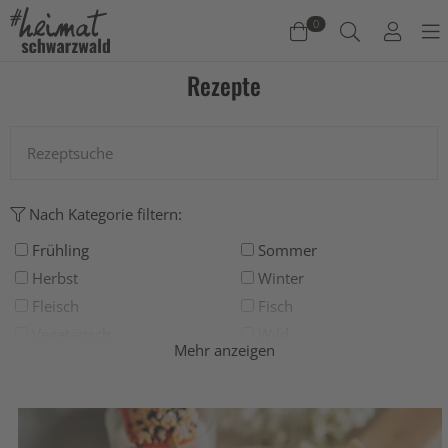
0
Rezepte
Warenkorb
Es befinden sich keine Produkte im Warenkorb.
Jetzt einkaufen
Nach Kategorie filtern:
Frühling
Sommer
Herbst
Winter
Fleisch
Fisch
Vegetarisch
Wild
Mehr anzeigen
Grillen
Deftig
Salat
Suppe
Süß
Backen
Drinks
Eis