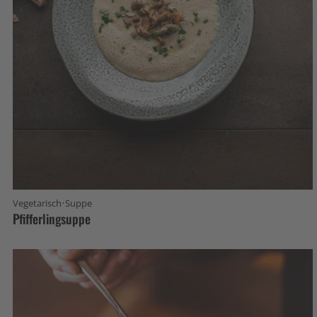
·
Vegetarisch
Suppe
Pfifferlingsuppe