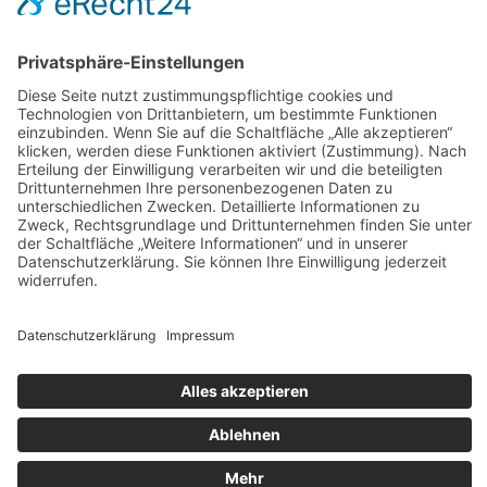
AGB
Widerrufsbelehrung
Bankdaten
© 2026 Tietge GmbH, Wilhelmstraße 31, 77654 Offenburg – Alle Rechte
vorbehalten. *Preisangaben inkl. gesetzl. MwSt. und zzgl.
Versandkosten.