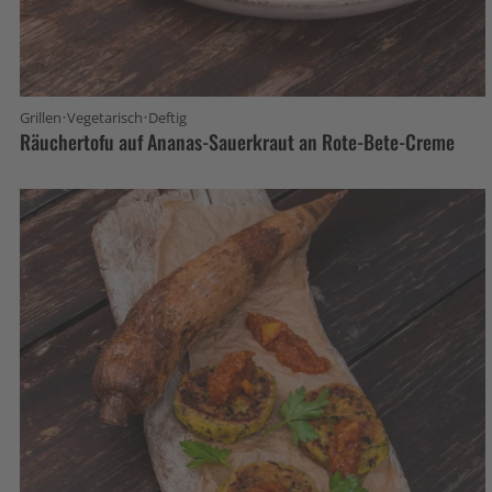
·
·
Grillen
Vegetarisch
Deftig
Räuchertofu auf Ananas-Sauerkraut an Rote-Bete-Creme