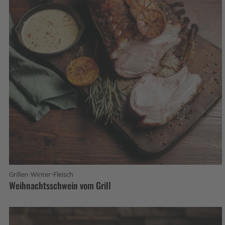
·
·
Grillen
Winter
Fleisch
Weihnachtsschwein vom Grill