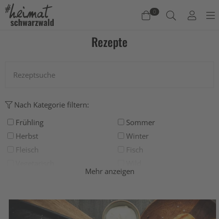
0
Rezepte
Warenkorb
Es befinden sich keine Produkte im Warenkorb.
Jetzt einkaufen
Nach Kategorie filtern:
Frühling
Sommer
Herbst
Winter
Fleisch
Fisch
Vegetarisch
Wild
Mehr anzeigen
Grillen
Deftig
Salat
Suppe
Süß
Backen
Drinks
Eis