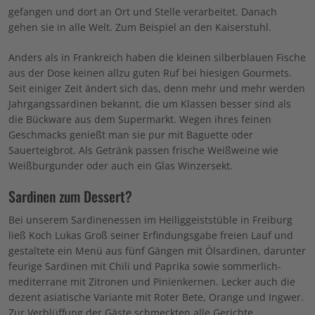
gefangen und dort an Ort und Stelle verarbeitet. Danach
gehen sie in alle Welt. Zum Beispiel an den Kaiserstuhl.
Anders als in Frankreich haben die kleinen silberblauen Fische
aus der Dose keinen allzu guten Ruf bei hiesigen Gourmets.
Seit einiger Zeit ändert sich das, denn mehr und mehr werden
Jahrgangssardinen bekannt, die um Klassen besser sind als
die Bückware aus dem Supermarkt. Wegen ihres feinen
Geschmacks genießt man sie pur mit Baguette oder
Sauerteigbrot. Als Getränk passen frische Weißweine wie
Weißburgunder oder auch ein Glas Winzersekt.
Sardinen zum Dessert?
Bei unserem Sardinenessen im Heiliggeiststüble in Freiburg
ließ Koch Lukas Groß seiner Erfindungsgabe freien Lauf und
gestaltete ein Menü aus fünf Gängen mit Ölsardinen, darunter
feurige Sardinen mit Chili und Paprika sowie sommerlich-
mediterrane mit Zitronen und Pinienkernen. Lecker auch die
dezent asiatische Variante mit Roter Bete, Orange und Ingwer.
Zur Verblüffung der Gäste schmeckten alle Gerichte