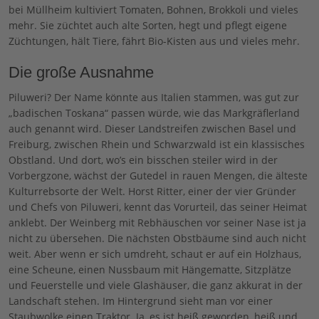
bei Müllheim kultiviert Tomaten, Bohnen, Brokkoli und vieles
mehr. Sie züchtet auch alte Sorten, hegt und pflegt eigene
Züchtungen, hält Tiere, fährt Bio-Kisten aus und vieles mehr.
Die große Ausnahme
Piluweri? Der Name könnte aus Italien stammen, was gut zur
„badischen Toskana“ passen würde, wie das Markgräflerland
auch genannt wird. Dieser Landstreifen zwischen Basel und
Freiburg, zwischen Rhein und Schwarzwald ist ein klassisches
Obstland. Und dort, wo’s ein bisschen steiler wird in der
Vorbergzone, wächst der Gutedel in rauen Mengen, die älteste
Kulturrebsorte der Welt. Horst Ritter, einer der vier Gründer
und Chefs von Piluweri, kennt das Vorurteil, das seiner Heimat
anklebt. Der Weinberg mit Rebhäuschen vor seiner Nase ist ja
nicht zu übersehen. Die nächsten Obstbäume sind auch nicht
weit. Aber wenn er sich umdreht, schaut er auf ein Holzhaus,
eine Scheune, einen Nussbaum mit Hängematte, Sitzplätze
und Feuerstelle und viele Glashäuser, die ganz akkurat in der
Landschaft stehen. Im Hintergrund sieht man vor einer
Staubwolke einen Traktor. Ja, es ist heiß geworden, heiß und