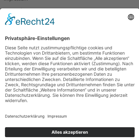
Datenschutz
AGB
Widerrufsbelehrung
Bankdaten
© 2026 Tietge GmbH, Wilhelmstraße 31, 77654 Offenburg – Alle Rechte
vorbehalten. *Preisangaben inkl. gesetzl. MwSt. und zzgl.
Versandkosten.