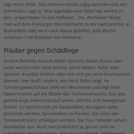
sagt Horst Ritter. Das Gemüse müsse zügig wachsen und zart
schmecken, sagt er. Was irgendwo eine Delle hat, kommt zu
den „Unperfekten“ in den Hofladen.
Die „Perfekten“ findet
man auf dem Freiburger Münstermarkt, in der Gastronomie, in
Biomärkten oder wird nach Hause geliefert. Jede Woche
verlassen 1100 Biokisten die Gärtnerei.
Räuber gegen Schädlinge
Andere Betriebe müssen Mittel spritzen, damit dieses oder
jenes wächst oder nicht wächst, damit Milben, Käfer oder
Spinnen draußen bleiben oder sich erst gar nicht breitmachen
können. Hier läuft’s anders, wie Horst Ritter zeigt. Im
Tomatengewächshaus steht ein Mitarbeiter und legt helle
Papierstreifen auf die Blätter des Tomatenstrauchs. Nur das
geübte Auge erkennt darauf kleine, rötliche, sich bewegende
Punkte. Es handelt sich um Raubmilben, die eigens dafür
gezüchtet werden, Spinnmilben zu fressen, die sonst den
Tomatenstrauch schädigen würden. Die Tica-Tomaten sehen
wunderbar aus. Auch mal probieren? Ja, gerne! Und sie
schmecken genauso lecker, wie sie ausschauen. Mittlerweile