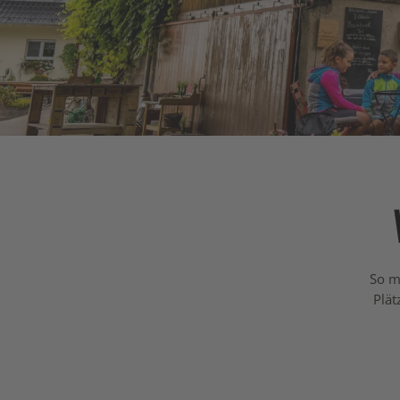
So m
Plät