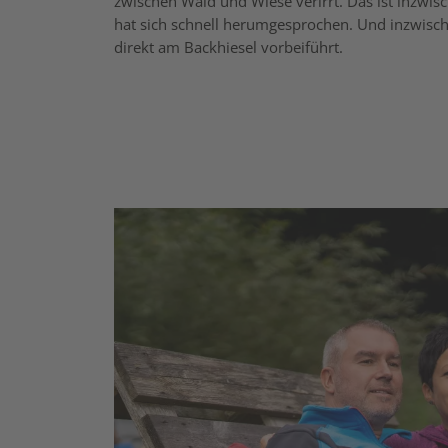
zwischen Wald und Wiese verirrt. Das ist inzwis
hat sich schnell herumgesprochen. Und inzwisch
direkt am Backhiesel vorbeiführt.