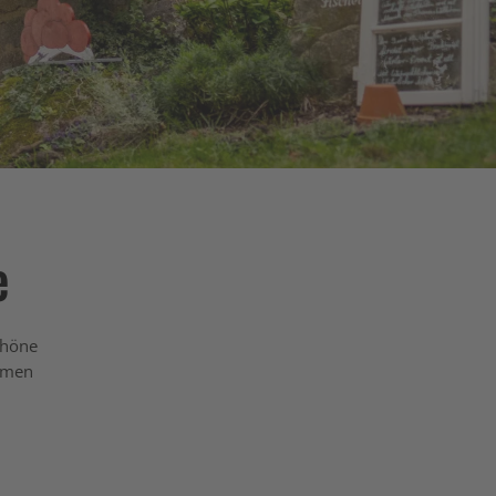
e
chöne
Namen