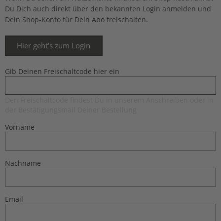
Du Dich auch direkt über den bekannten Login anmelden und
Dein Shop-Konto für Dein Abo freischalten.
Hier geht's zum Login
Gib Deinen Freischaltcode hier ein
Den Freischaltcode findest Du in unserem Anschreiben oder in
der Bestätigungsmail Deiner Bestellung
Vorname
Nachname
Email