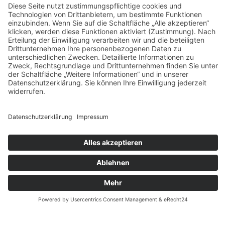
Widerrufsbelehrung
Bankdaten
© 2026 Tietge GmbH, Wilhelmstraße 31, 77654 Offenburg – Alle Rechte
vorbehalten. *Preisangaben inkl. gesetzl. MwSt. und zzgl.
Versandkosten.