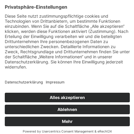
Widerrufsbelehrung
Bankdaten
© 2026 Tietge GmbH, Wilhelmstraße 31, 77654 Offenburg – Alle Rechte
vorbehalten. *Preisangaben inkl. gesetzl. MwSt. und zzgl.
Versandkosten.