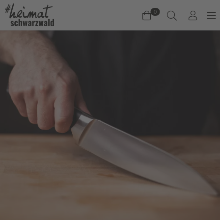
0
Warenkorb
Es befinden sich keine Produkte im Warenkorb.
Jetzt einkaufen