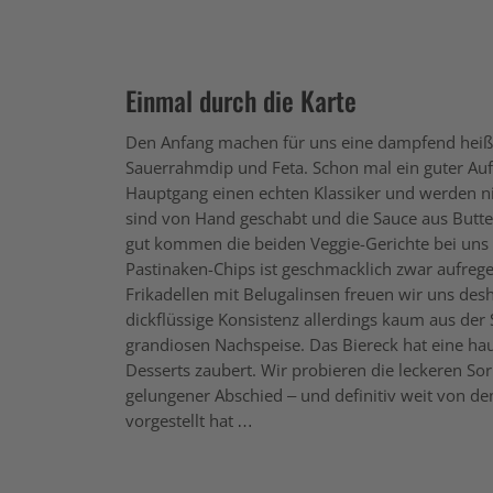
Einmal durch die Karte
Den Anfang machen für uns eine dampfend heiße
Sauerrahmdip und Feta. Schon mal ein guter Auf
Hauptgang einen echten Klassiker und werden nicht
sind von Hand geschabt und die Sauce aus Butter
gut kommen die beiden Veggie-Gerichte bei uns
Pastinaken-Chips ist geschmacklich zwar aufrege
Frikadellen mit Belugalinsen freuen wir uns desh
dickflüssige Konsistenz allerdings kaum aus der 
grandiosen Nachspeise. Das Biereck hat eine hau
Desserts zaubert. Wir probieren die leckeren So
gelungener Abschied – und definitiv weit von de
vorgestellt hat …