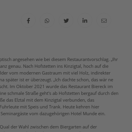
ptisch angesehen wie bei diesem Restaurantvorschlag. „Ihr
Ganz genau. Nach Hofstetten ins Kinzigtal, hoch auf die
Bilder vom modernen Gastraum mit viel Holz, indirekter
päter ist er überzeugt. „Ich dachte schon, das wär ne
uscht. Im Oktober 2021 wurde das Restaurant Biereck im
ne schmale Straße geht’s ab Hofstetten bergauf durch den
ße das Elztal mit dem Kinzigtal verbunden, das
uhrleute mit Speis und Trank. Heute kehren hier
d Seminargäste vom dazugehörigen Hotel Munde ein.
 Qual der Wahl zwischen dem Biergarten auf der