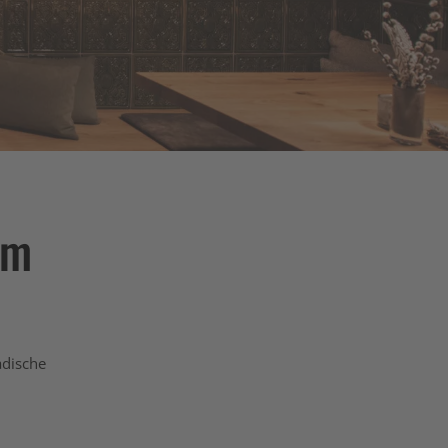
im
adische