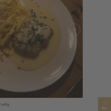
 saftig
Aa