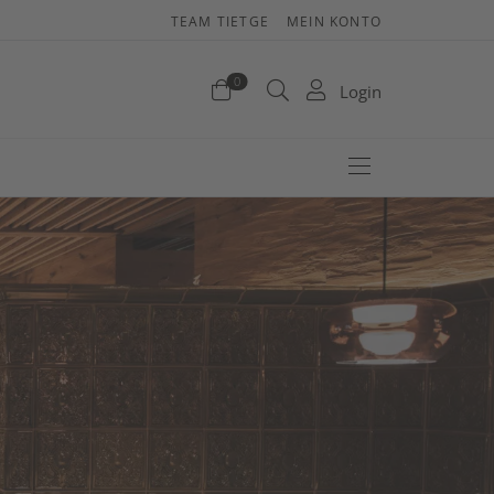
TEAM TIETGE
MEIN KONTO
enkorb
0
Login
efinden sich keine Produkte im Warenkorb.
Jetzt einkaufen